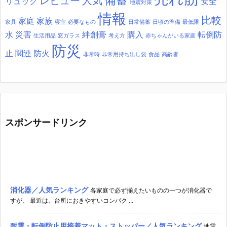
備蓄
レビュー
人気
リュック
安全
地震対策
情報
比較
家庭
家族
家具
寝室
必要なもの
日常備蓄
日頃の準備
最低限
水
災害
絆創膏
購入
転倒防
生活用品
窓ガラス
考え方
赤ちゃんがいる家庭
防災
止
関連
防火
非常時
非常用持ち出し袋
食品
高齢者
スポンサードリンク
消化器／人気ランキング
各家庭で必ず揃えたいものの一つが消化器で
すが、 最近は、台所におきやすいコンパク ...
耐震・転倒防止用接着マット・ストッパー／人気ランキング
地震