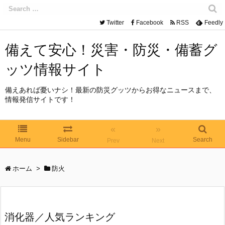
Twitter
Facebook
RSS
Feedly
備えて安心！災害・防災・備蓄グ
ッツ情報サイト
備えあれば憂いナシ！最新の防災グッツからお得なニュースまで、
情報発信サイトです！
«
»
Menu
Sidebar
Search
Prev
Next
ホーム
>
防火
消化器／人気ランキング