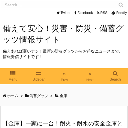
Twitter
Facebook
RSS
Feedly
備えて安心！災害・防災・備蓄グ
ッツ情報サイト
備えあれば憂いナシ！最新の防災グッツからお得なニュースまで、
情報発信サイトです！
«
»
Menu
Sidebar
Search
Prev
Next
ホーム
>
備蓄グッツ
>
金庫
【金庫】一家に一台！耐火・耐水の安全金庫と