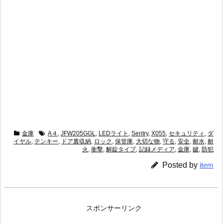
金庫
A４
,
JFW205GGL
,
LEDライト
,
Sentry
,
X055
,
セキュリティ
,
ダ
イヤル
,
テンキー
,
ドア裏収納
,
ロック
,
保管庫
,
大切な物
,
守る
,
安全
,
耐水
,
耐
火
,
衝撃
,
解錠タイプ
,
記録メディア
,
金庫
,
鍵
,
防犯
Posted by
item
スポンサーリンク