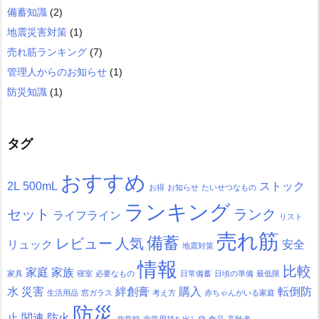
備蓄知識
(2)
地震災害対策
(1)
売れ筋ランキング
(7)
管理人からのお知らせ
(1)
防災知識
(1)
タグ
おすすめ
2L
500mL
ストック
お得
お知らせ
たいせつなもの
ランキング
セット
ランク
ライフライン
リスト
売れ筋
備蓄
レビュー
人気
リュック
安全
地震対策
情報
比較
家庭
家族
家具
寝室
必要なもの
日常備蓄
日頃の準備
最低限
水
災害
絆創膏
購入
転倒防
生活用品
窓ガラス
考え方
赤ちゃんがいる家庭
防災
止
関連
防火
非常時
非常用持ち出し袋
食品
高齢者