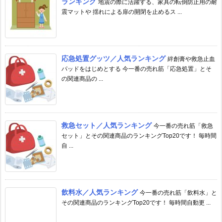
ランキング
地震の際に活躍する、家具の転倒防止用の耐
震マットや 揺れによる扉の開閉を止めるス ...
応急処置グッツ／人気ランキング
絆創膏や救急止血
パッドをはじめとする 今一番の売れ筋「応急処置」とそ
の関連商品の ...
救急セット／人気ランキング
今一番の売れ筋「救急
セット」とその関連商品のランキングTop20です！ 毎時間
自 ...
飲料水／人気ランキング
今一番の売れ筋「飲料水」と
その関連商品のランキングTop20です！ 毎時間自動更 ...