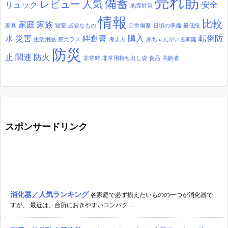
売れ筋
備蓄
レビュー
人気
リュック
安全
地震対策
情報
比較
家庭
家族
家具
寝室
必要なもの
日常備蓄
日頃の準備
最低限
水
災害
絆創膏
購入
転倒防
生活用品
窓ガラス
考え方
赤ちゃんがいる家庭
防災
止
関連
防火
非常時
非常用持ち出し袋
食品
高齢者
スポンサードリンク
消化器／人気ランキング
各家庭で必ず揃えたいものの一つが消化器で
すが、 最近は、台所におきやすいコンパク ...