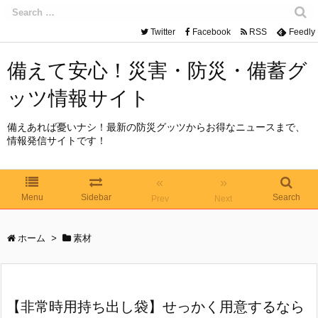
Twitter
Facebook
RSS
Feedly
備えて安心！災害・防災・備蓄グ
ッツ情報サイト
備えあれば憂いナシ！最新の防災グッツからお得なニュースまで、
情報発信サイトです！
«
»
Menu
Sidebar
Search
Prev
Next
ホーム
>
素材
【非常時用持ち出し袋】せっかく用意するなら