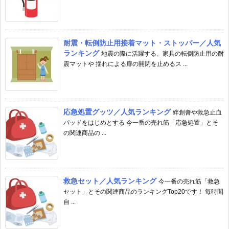
耐震・転倒防止用接着マット・ストッパー／人気
ランキング
地震の際に活躍する、家具の転倒防止用の耐
震マットや 揺れによる扉の開閉を止めるス ...
応急処置グッツ／人気ランキング
絆創膏や救急止血
パッドをはじめとする 今一番の売れ筋「応急処置」とそ
の関連商品の ...
救急セット／人気ランキング
今一番の売れ筋「救急
セット」とその関連商品のランキングTop20です！ 毎時間
自 ...