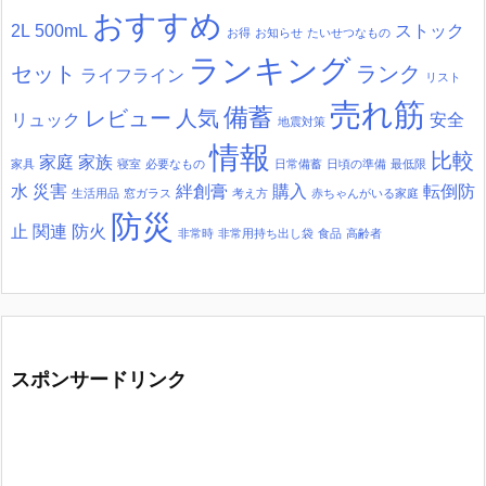
おすすめ
2L
500mL
ストック
お得
お知らせ
たいせつなもの
ランキング
セット
ランク
ライフライン
リスト
売れ筋
備蓄
レビュー
人気
リュック
安全
地震対策
情報
比較
家庭
家族
家具
寝室
必要なもの
日常備蓄
日頃の準備
最低限
水
災害
絆創膏
購入
転倒防
生活用品
窓ガラス
考え方
赤ちゃんがいる家庭
防災
止
関連
防火
非常時
非常用持ち出し袋
食品
高齢者
スポンサードリンク