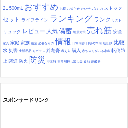
おすすめ
2L
500mL
ストック
お得
お知らせ
たいせつなもの
ランキング
セット
ランク
ライフライン
リスト
売れ筋
備蓄
レビュー
人気
リュック
安全
地震対策
情報
比較
家庭
家族
家具
寝室
必要なもの
日常備蓄
日頃の準備
最低限
水
災害
絆創膏
購入
転倒防
生活用品
窓ガラス
考え方
赤ちゃんがいる家庭
防災
止
関連
防火
非常時
非常用持ち出し袋
食品
高齢者
スポンサードリンク