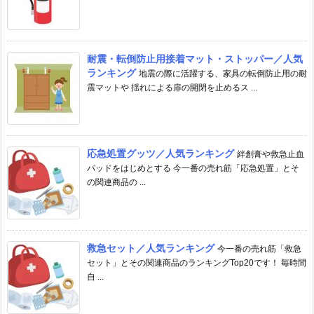
耐震・転倒防止用接着マット・ストッパー／人気
ランキング
地震の際に活躍する、家具の転倒防止用の耐
震マットや 揺れによる扉の開閉を止めるス ...
応急処置グッツ／人気ランキング
絆創膏や救急止血
パッドをはじめとする 今一番の売れ筋「応急処置」とそ
の関連商品の ...
救急セット／人気ランキング
今一番の売れ筋「救急
セット」とその関連商品のランキングTop20です！ 毎時間
自 ...