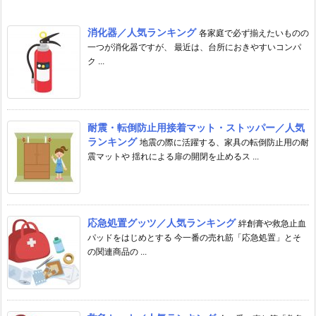
消化器／人気ランキング
各家庭で必ず揃えたいものの
一つが消化器ですが、 最近は、台所におきやすいコンパ
ク ...
耐震・転倒防止用接着マット・ストッパー／人気
ランキング
地震の際に活躍する、家具の転倒防止用の耐
震マットや 揺れによる扉の開閉を止めるス ...
応急処置グッツ／人気ランキング
絆創膏や救急止血
パッドをはじめとする 今一番の売れ筋「応急処置」とそ
の関連商品の ...