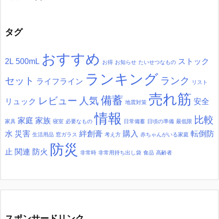
タグ
おすすめ
2L
500mL
ストック
お得
お知らせ
たいせつなもの
ランキング
セット
ランク
ライフライン
リスト
売れ筋
備蓄
レビュー
人気
リュック
安全
地震対策
情報
比較
家庭
家族
家具
寝室
必要なもの
日常備蓄
日頃の準備
最低限
水
災害
絆創膏
購入
転倒防
生活用品
窓ガラス
考え方
赤ちゃんがいる家庭
防災
止
関連
防火
非常時
非常用持ち出し袋
食品
高齢者
スポンサードリンク