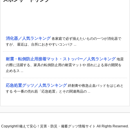
消化器／人気ランキング
各家庭で必ず揃えたいものの一つが消化器で
すが、 最近は、台所におきやすいコンパク ...
耐震・転倒防止用接着マット・ストッパー／人気ランキング
地震
の際に活躍する、家具の転倒防止用の耐震マットや 揺れによる扉の開閉を
止めるス ...
応急処置グッツ／人気ランキング
絆創膏や救急止血パッドをはじめと
する 今一番の売れ筋「応急処置」とその関連商品の ...
Copyright©
備えて安心！災害・防災・備蓄グッツ情報サイト
All Rights Reserved.